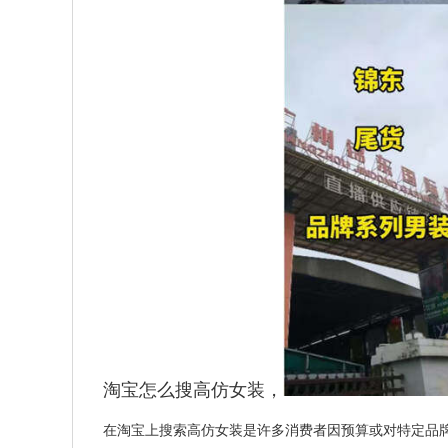
淘宝怎么搜高仿女装
，
在淘宝上搜索高仿女装是许多消费者因预算或对特定品