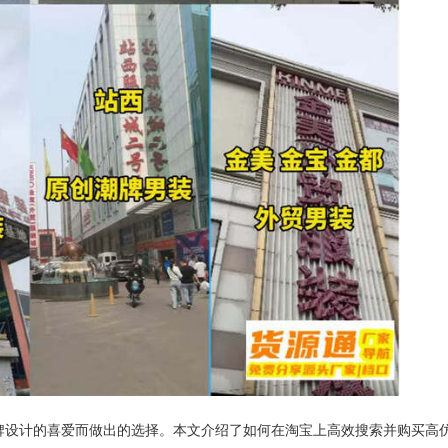
牌设计的喜爱而做出的选择。本文介绍了如何在淘宝上高效搜索并购买高