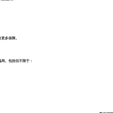
：
。
有更多保障。
骗局。包括但不限于：