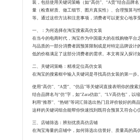
装，包括使用关键词策略（如“高仿”、“A货”结合品
量（检查材质、做工细节、图片真实性）、合理预算与
等。通过这些方法和注意事项，消费者可以更安心地享
一、：为何选择在淘宝搜索高仿女装
在当今的电商时代，淘宝作为中国最大的在线购物平台
与品质的一部分消费者因预算限制或是对特定品牌设计
低的价格满足了这部分消费者的需求。本文将深入探讨
二、关键词策略：精准定位高仿女装
在淘宝的搜索框中输入关键词是寻找高仿女装的第一步
使用“高仿”、“A货”、“仿品”等关键词直接表明你的搜
结合品牌名与“仿”字，如“Zara仿款”、“LV高仿包”，
利用“推荐”、“热销”等词汇筛选出热门且评价较好的商
这样的关键词组合能帮你快速找到既符合预算又符合心
三、店铺筛选：辨别优质高仿店铺
在淘宝海量的店铺中，如何筛选出信誉好、质量高的高