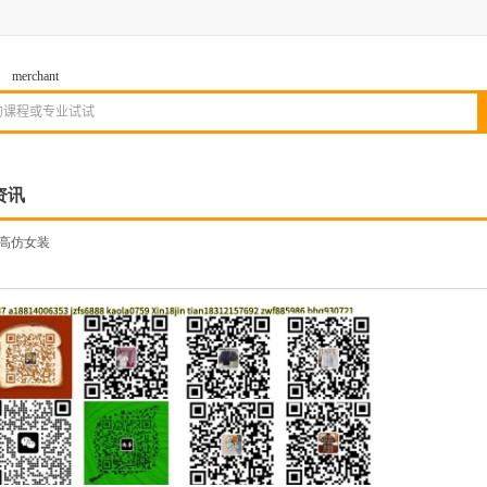
merchant
资讯
高仿女装