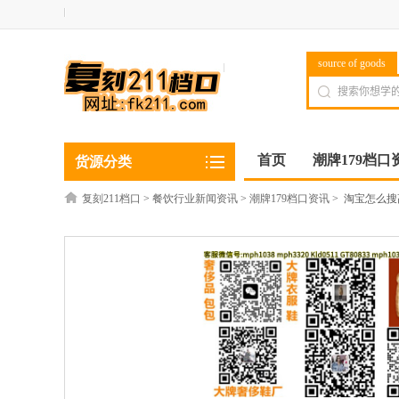
source of goods
首页
潮牌179档口
货源分类
复刻211档口
>
餐饮行业新闻资讯
>
潮牌179档口资讯
>
淘宝怎么搜