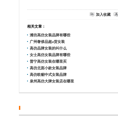
加入收藏
相关文章：
潍坊高仿女装品牌有哪些
广州奢侈品超a货女装
高仿品牌女装的叫什么
女士高仿女装品牌有哪些
普宁高仿女装在哪里买
高仿北面小款女装品牌
高仿欧貂中式女装品牌
泉州高仿大牌女装店在哪里