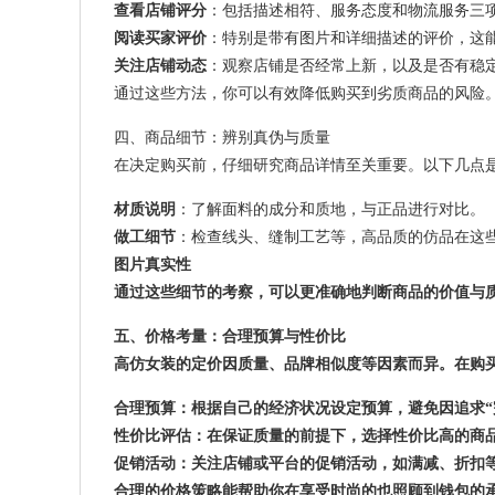
查看店铺评分
：包括描述相符、服务态度和物流服务三
阅读买家评价
：特别是带有图片和详细描述的评价，这
关注店铺动态
：观察店铺是否经常上新，以及是否有稳
通过这些方法，你可以有效降低购买到劣质商品的风险
四、商品细节：辨别真伪与质量
在决定购买前，仔细研究商品详情至关重要。以下几点
材质说明
：了解面料的成分和质地，与正品进行对比。
做工细节
：检查线头、缝制工艺等，高品质的仿品在这
图片真实性
通过这些细节的考察，可以更准确地判断商品的价值与
五、价格考量：合理预算与性价比
高仿女装的定价因质量、品牌相似度等因素而异。在购
合理预算
：根据自己的经济状况设定预算，避免因追求“
性价比评估
：在保证质量的前提下，选择性价比高的商
促销活动
：关注店铺或平台的促销活动，如满减、折扣
合理的价格策略能帮助你在享受时尚的也照顾到钱包的