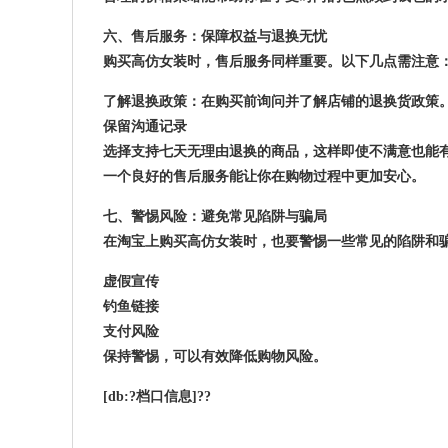
六、售后服务：保障权益与退换无忧
购买高仿女装时，售后服务同样重要。以下几点需注意
了解退换政策
：在购买前询问并了解店铺的退换货政策
保留沟通记录
选择支持七天无理由退换
的商品，这样即使不满意也能
一个良好的售后服务能让你在购物过程中更加安心。
七、警惕风险：避免常见陷阱与骗局
在淘宝上购买高仿女装时，也要警惕一些常见的陷阱和
虚假宣传
钓鱼链接
支付风险
保持警惕，可以有效降低购物风险。
[db:?档口信息]??