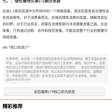
七、：理性看待女装1:1高仿货源
女装1:1高仿货源作为市场中的一个特殊现象，其存在既有其合理性也
有其局限性。对于消费者而言，应保持理性消费的态度，理解其背后
的利弊；对于行业而言，则需在法律框架内寻求健康发展之路。长远
来看，只有通过创新、合作和规范发展，才能实现整个行业的健康可
持续发展。
[db:?档口信息]??
免责声明：本站是一个免费货源信息发布平台(非购物网站）属于非盈利性质
平台，全站内容信息及图片均由用户自行上传发布，版权、知识产权、法律
责任均归上传者所有（请自行斟酌信息的真实可靠性），本站仅免费提供信
息储存服务与货源信息参考用途，所以本站不承担任何法律责任。温馨提
示：市场有风险，请注意！如有违法信息或不诚信行为请举报，邮箱：
gg@sxdx189.com
返回潮牌179档口资讯频道
精彩推荐