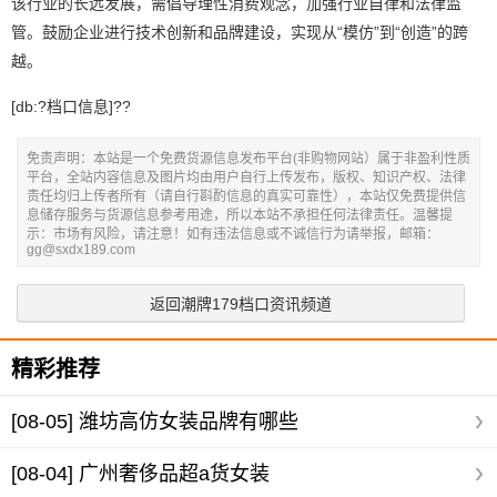
该行业的长远发展，需倡导理性消费观念，加强行业自律和法律监
管。鼓励企业进行技术创新和品牌建设，实现从“模仿”到“创造”的跨
越。
[db:?档口信息]??
免责声明：本站是一个免费货源信息发布平台(非购物网站）属于非盈利性质
平台，全站内容信息及图片均由用户自行上传发布，版权、知识产权、法律
责任均归上传者所有（请自行斟酌信息的真实可靠性），本站仅免费提供信
息储存服务与货源信息参考用途，所以本站不承担任何法律责任。温馨提
示：市场有风险，请注意！如有违法信息或不诚信行为请举报，邮箱：
gg@sxdx189.com
返回潮牌179档口资讯频道
精彩推荐
[08-05]
潍坊高仿女装品牌有哪些
[08-04]
广州奢侈品超a货女装